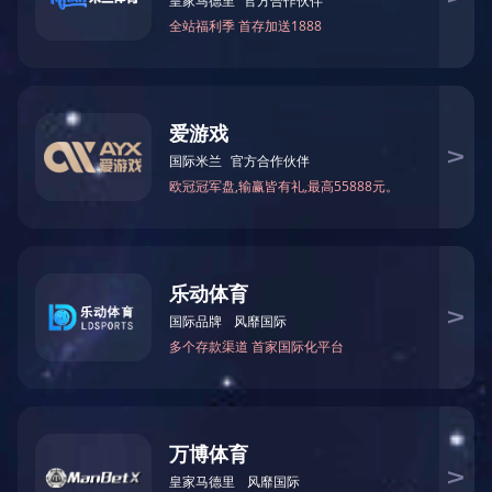
中经验超过10年的技师就有20人之多，设计制图工程师5人，
无论是产品质量，还是售后服务均居同行业良好位置，目前公
司年产值过千万。九游网页版·官方站入口-九游（中国） 全体
员工秉承着“高素质、严管理、高质量、
优
效率”的经营理念，
竭诚为各大公司提供高精密的零部件! 与各业界朋友携手共盟，
同创辉煌! 九游网页版·官方站入口-九游（中国） 是专业提供精
密零部件加工业务的民营企业，前身为航天二院第五精密机械
加工车间，属于航天内部加工车间。占地2000多平米，公司成
立于2003年，注册时间为2008年。本公司目前涉及业务长期加
产品中心
工批量加工和特殊材料加工薄壁零件、精密零件等，在合作中
不断突破技术难题，如与中电集团合作，加工壁厚小于0.1毫
产品中心
米，光洁度到0.4的钛合金精密零部件，与中国科学院合作激光
PRODUCT CENTER
项目中所涉及的精密零件的制造。与上市公司神州高铁合作大
批量生产零件项目等多家知名企业，有着超过十多年的良好合
作关系。