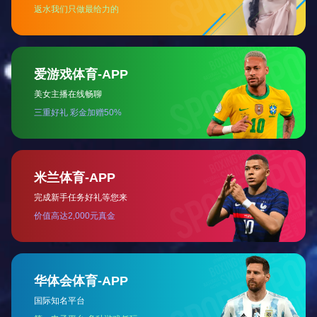
非金属加工
特种加工
特种加工
特种加工
4大优势
实天精密机械
我们将一如既往的向客户提供的服务。