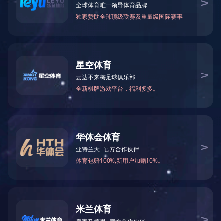
入口-九游（中国） 全体员工秉承着“高素质、严管理、高质量、优
效率”的经营理念，竭诚为各大公司提供高精密的零部件! 与各业界
朋友携手共盟，同创辉煌! 九游网页版·官方站入口-九游（中国） 是
专业提供精密零部件加工业务的民营企业，前身为航天二院第五精
密机械加工车间，属于航天内部加工车间。占地2000多平米，公司
成立于2003年，注册时间为2008年。本公司目前涉及业务长期加工
批量加工和特殊材料加工薄壁零件、精密零件等，在合作中不断突
破技术难题，如与中电集团合作，加工壁厚小于0.1毫米，光洁度到
0.4的钛合金精密零部件，与中国科学院合作激光项目中所涉及的精
密零件的制造。与上市公司神州高铁合作大批量生产零件项目等多
家知名企业，有着超过十多年的良好合作关系。
九游网页版·官方站入口-九游（中国）
联 系 人 ： 翟经理
联系方式：17796609002
传 真：010-59771752
邮 箱：hukwf@163.com