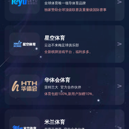
验超过10年的技师就有20人之多，设计制图工程师5人，无论是产品
质量，还是售后服务均居同行业优秀位置，目前公司年产值过千
万。九游网页版·官方站入口-九游（中国） 全体员工秉承着“高素
质、严管理、高质量、高效率”的经营理念，竭诚为各大公司提供高
精密的零部件! 与各业界朋友携手共盟，同创辉煌! 九游网页版·官方
站入口-九游（中国） 是专业提供精密零部件加工业务的民营企业，
前身为航天二院第五精密机械加工车间，属于航天内部加工车间。
占地2000多平米，公司成立于2003年，注册时间为2008年。本公司
目前涉及业务长期加工批量加工和特殊材料加工薄壁零件、精密零
件等，在合作中不断突破技术难题，如与中电集团合作，加工壁厚
小于0.1毫米，光洁度到0.4的钛合金精密零部件，与中国科学院合作
激光项目中所涉及的精密零件的制造。与上市公司神州高铁合作大
批量生产零件项目等多家知名企业，有着超过十多年的良好合作关
系。
九游网页版·官方站入口-九游（中国）
联 系 人 ： 翟经理